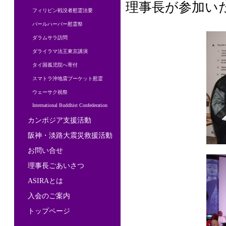
理事長が参加い
フィリピン戦没者慰霊法要
パールハーバー慰霊祭
ダラムサラ訪問
ダライラマ法王東京講演
タイ国孤児院へ寄付
スマトラ沖地震プーケット慰霊
ウェーサク祝祭
International Buddhist Confederation
カンボジア支援活動
阪神・淡路大震災救援活動
お問い合せ
理事長ごあいさつ
ASIRAとは
入会のご案内
トップページ