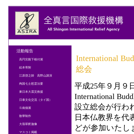
活動報告
International B
高円宮殿下根付展
総会
絵本寄附
江原啓之師 高野山講演
平成25年９月９
殉国七士慰霊法要
東日本大震災救援
International 
日泰文化交流（タイ国）
設立総会が行わ
斗南個展
日本仏教界を代
散華制作
大翡翠釈迦像
どが参加いたし
マスコミ掲載